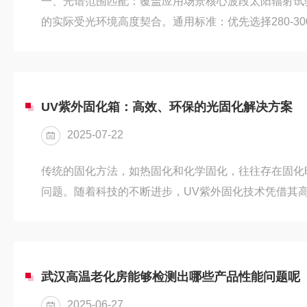
一、光谱范围匹配：覆盖应用场景核心波段太阳辐射试
的实际受光环境高度契合。通用标准：优先选择280-30
（UV）、可见光及红外线（IR），满足光伏、汽车、
如，光伏组件需模拟AM1.5光谱标准，需设备支持可见光（
50%、红外线（800-2450nm）占比约37%的分布
敏感（如UV-B对塑料的老化作用），需选择支持波段定
UV紫外固化箱：高效、环保的光固化解决方案
2025-07-22
传统的固化方法，如热固化和化学固化，往往存在固化
问题。随着科技的不断进步，UV紫外固化技术凭借其
业固化领域的解决方案，而UV紫外固化箱则是实现这
固化技术的原理UV紫外固化技术是一种利用紫外线照
而实现快速固化的工艺。UV固化材料在吸收紫外线能
自由基或阳离子，进而引发单体或低聚物的聚合反应，
武汉高温老化房能够检测出哪些产品性能问题呢
变为固态。这一过程通常在几...
2025-06-27