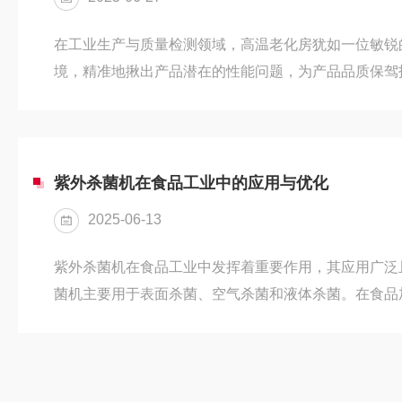
在工业生产与质量检测领域，高温老化房犹如一位敏锐的
境，精准地揪出产品潜在的性能问题，为产品品质保驾
产品而言，高温老化房是检测电气性能问题的“利器”。
特性会发生显著变化。电容的容量可能会因高温而改变
差，进而引发信号干扰，使电子设备出现噪声、画面闪
出现漂移，影响电路的电流分配和电压稳定性，造成设
紫外杀菌机在食品工业中的应用与优化
常启动、运行速度变慢等。此外，高...
2025-06-13
紫外杀菌机在食品工业中发挥着重要作用，其应用广泛
菌机主要用于表面杀菌、空气杀菌和液体杀菌。在食品
作台面、包装材料、运输通道等进行照射，有效杀灭附
等有害微生物，保障食品接触面的卫生安全。在空气杀
空气进行处理，减少空气中的微生物含量，降低食品受
面，紫外杀菌机可用于饮用水、果汁、乳制品等液态食