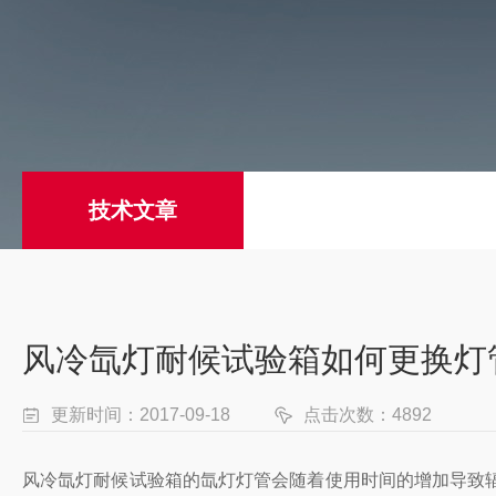
技术文章
风冷氙灯耐候试验箱如何更换灯
更新时间：2017-09-18
点击次数：4892
风冷氙灯耐候试验箱的氙灯灯管会随着使用时间的增加导致