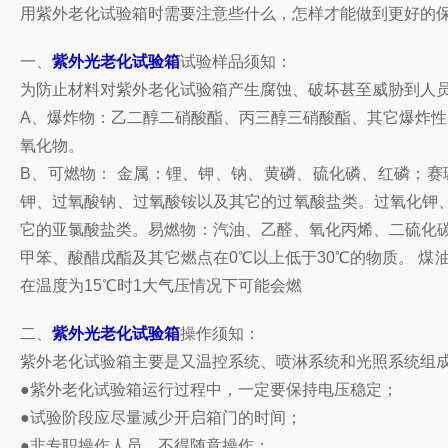
用紫外老化试验箱时需要注意些什么，怎样才能做到更好的
一、
紫外光老化试验箱
试验样品须知：
为防止材料对紫外老化试验箱产生腐蚀、破坏甚至威胁到人
A、爆炸物：乙二醇二硝酸酯、丙三醇三硝酸酯、其它爆炸性
氧化物。
B、可燃物： 金属：锂、钾、钠、黄磷、硫化磷、红磷；
钾、过氧酸钠、过氧酸铵以及其它的过氧酸盐类。过氧化钾
它的亚氯酸盐类。易燃物：汽油、乙醛、氧化丙烯、二硫化碳
甲笨、酸醋戊酯及其它燃点在0℃以上低于30℃的物质。 煤
在温度为15℃时1大气压情况下可能会燃
二、
紫外光老化试验箱
操作须知：
紫外老化试验箱主要是又温控系统、喷淋系统和光照系统组
●紫外老化试验箱运行过程中，一定要保持电压稳定；
●试验阶段应尽量减少开启箱门的时间；
●非专职操作人员，不得随意操作；