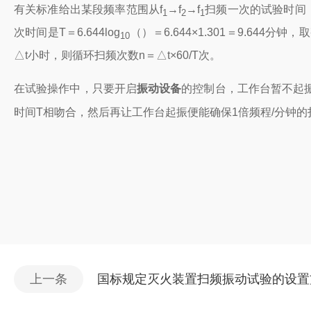
有关标准给出某段频率范围从
f
→f
→f
扫频一次的试验时间
1
2
1
次时间是
T
＝
6.644
log
（
）＝
6.644
×1.301
＝
9.644
分钟，取
10
△
t
小时，则循环扫频次数
n
＝△
t×60/T
次。
在试验操作中，只要开启
振动设备
的控制台，工作台暂不起
时间
T
相吻合，然后再让工作台起振便能确保
1
倍频程
/
分钟的
上一条
国标规定灭火装置扫频振动试验的设置