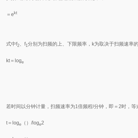
kt
＝
e
式中
f
、
f
分别为扫频的上、下限频率，
k
为取决于扫频速率
2
1
kt
＝
log
e
若时间以分钟计量，扫频速率为
1
倍频程
/
分钟，即
＝
2
时，等
t
＝
log
（
）
/log
2
e
e