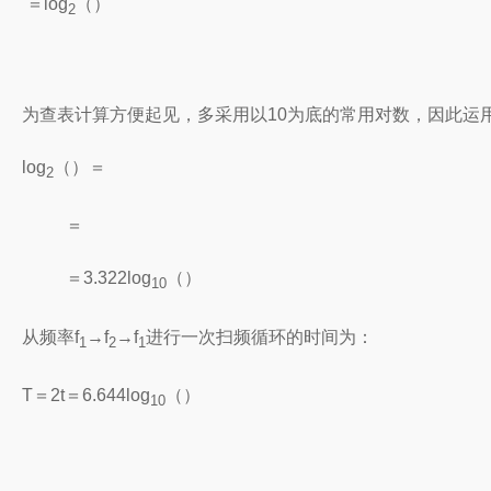
＝
log
（
）
2
为查表计算方便起见，多采用以
10
为底的常用对数，因此运
log
（
）＝
2
＝
＝
3.322log
（
）
10
从频率
f
→f
→f
进行一次扫频循环的时间为：
1
2
1
T
＝
2t
＝
6.644
log
（
）
10