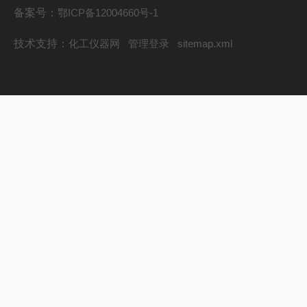
备案号：
鄂ICP备12004660号-1
技术支持：
化工仪器网
管理登录
sitemap.xml