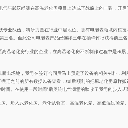
统电气与武汉尚测在高温老化房项目上达成了战略上的一致，开启
技专业队伍，科研力量在行业中居地位。拥有电能表领域内核技
荣获第三名。至此公司电能表产品已连续三年在抽样评批获得前三名
高温老化房行业的企业，在高温老化房不断制作过程中是积累
腾出场地，我司在签订合同后马上预定了设备的相关材料，利
搬迁之前的所有数据以备查看，zui后顺利的把原老化房原样
时间。在使用一段时间*后奥统电气满意的验收了我司的步入式高
房、步入式老化房、老化试验室、高温老化箱、高低温试验箱、