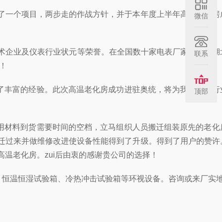
了一个项目，两步走的作战方针，并于本年度上半年高温老化房
微信
术企业及仪表行业状元等荣誉。在全国数十家电表厂家中。在湖
联系
！
了丰富的经验。此次高温老化房成功进驻奥统，将为我国电表行
顶部
用材料到货需要时间的空档，立马组织人员搬迁组装原先的老化
搬迁过来并做维修改进使设备性能得到了升级。得到了用户的赞许
温老化房。zui后由衷的感谢贵公司的选择！
恒温恒湿试验箱、冷热冲击试验箱等环视设备。咨询或来厂实