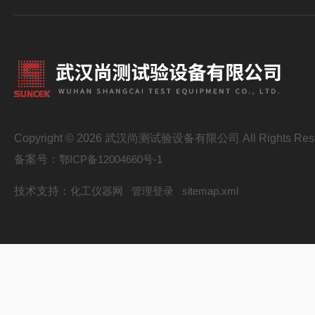
Copyright © 2026 武汉尚测试验设备有限公司 All Rights Res
备案号：
鄂ICP备12004660号-1
技术支持：
化工仪器网
管理登录
sitemap.xml