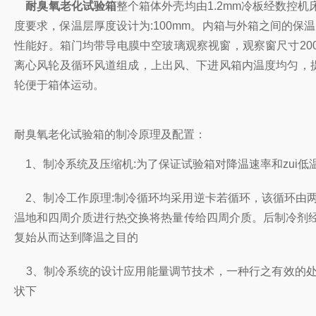
耐臭氧老化试验箱
整个箱体外壳均由1.2mm冷板经数控
度要求，保温层厚度设计为:100mm。内箱与外箱之间的
性能好。箱门均带导电膜中空玻璃观察视窗，观察窗尺寸200
离心风轮及循环风道组成，上出风、下进风箱内温度均匀，提
轮便于箱体运动。
耐臭氧老化试验箱的制冷原理及配置：
1、制冷系统及压缩机:为了保证试验箱对降温速率和zui
2、制冷工作原理:制冷循环均采用逆卡若循环，该循环由
温地和四周介质进行热交换将热量传给四周介质。后制冷剂经
复始从而达到降温之目的
3、制冷系统的设计应用能量调节技术，一种行之有效的处
状下