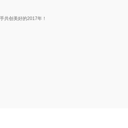
手共创美好的2017年！