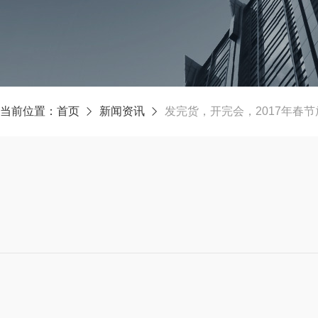
当前位置：
首页
新闻资讯
发完货，开完会，2017年春