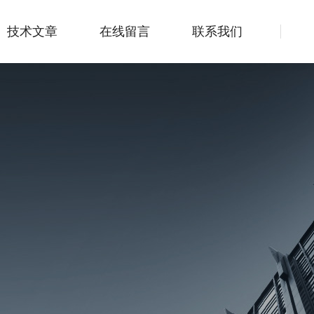
技术文章
在线留言
联系我们