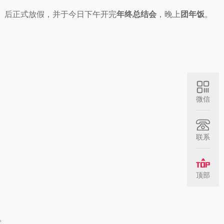
）后正式放假，并于今日下午开完
年终总结会
，晚上
团年饭
。
微信
联系
顶部
。