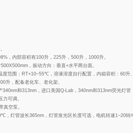
升。
8%，内部容积有100升，225升，500升，1000升。
寸500X500mm，振动方向：垂直+水平两台面。
温度范围：RT+10~55℃，溶液溶度自行配置，内箱容积：60升
4300升，配备老化车、老化架。
0nm和313nm，进口美国Q-Lab，340nm和313nm荧光灯管
、压力可调。
，带真空泵。
~80℃，灯管波长365nm，灯管发光区长度可选，电机转速1~2