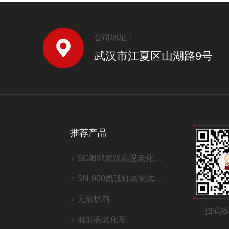
公司地址：
武汉市江夏区山湖路9号
推荐产品
SC/BIR武汉高温老化室/老化房
SN-900氙弧灯老化试验箱
无氧烘箱
扫码
电能表老化车