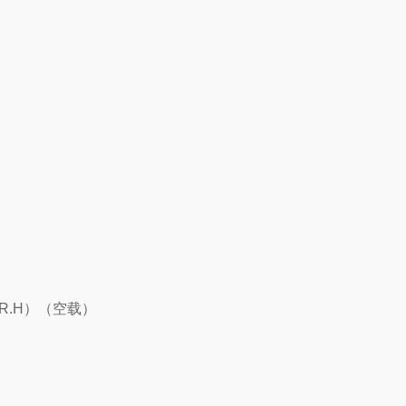
）
5%R.H）（空载）