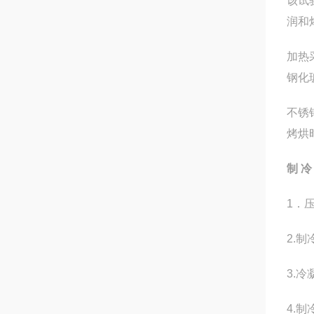
该试
润和
加热
钢化
不锈
烤烘
制 冷
1
．
2.
制
3.
冷
4.
制冷