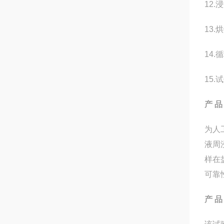
12.
浸
13.
烘
14.
循
15.
试
产 品
为人
液周
样在
可靠性
产 品