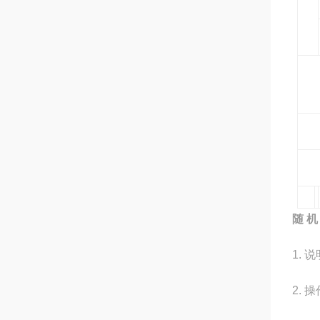
随 机
1.
说
2.
操