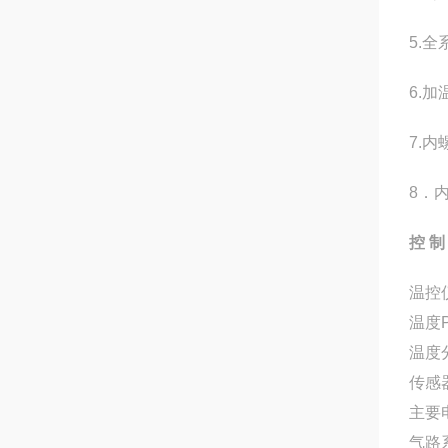
5.
全
6.
加
7.
内
8
．
控 制
温控
温度
温度
传感
主要
气路