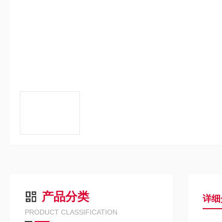
产品分类
详细
PRODUCT CLASSIFICATION