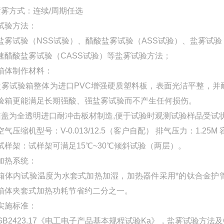
喷雾方式：连续/周期任选
试验方法：
盐雾试验（NSS试验）、醋酸盐雾试验（ASS试验）、盐雾试验
速醋酸盐雾试验（CASS试验）等盐雾试验方法；
箱体制作材料：
盐雾试验箱整体为进口PVC增强硬质塑料板，表面光洁平整，
验箱更能满足长期强酸、强盐雾试验而不产生任何损伤。
箱盖为全透明进口耐冲击板材制造,便于试验时观测试验样品受试
气压缩机型号：V-0.013/12.5（客户自配） 排气压力：1.25M 容
试样架：试样架可满足15℃~30℃倾斜试验（两层）。
加热系统：
箱体内试验温度为水套式加热加湿，加热器件采用*的钛合金护
箱体夹套式加热功耗节省约二分之一。
实施标准：
B2423.17《电工电子产品基本规程试验Ka》，盐雾试验方法及GB1