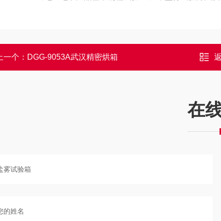
上一个：
DGG-9053A武汉精密烘箱
在