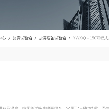
中心
盐雾试验箱
盐雾腐蚀试验箱
YWX/Q－150可程
进程及温度、喷雾等试验步骤而得名，它属于“三防"(盐雾、湿