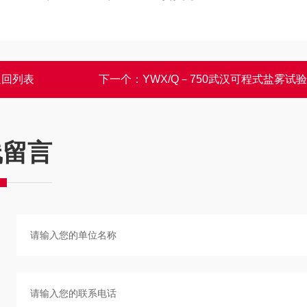
返回列表
下一个：
YWX/Q－750武汉可程式盐雾试
线留言