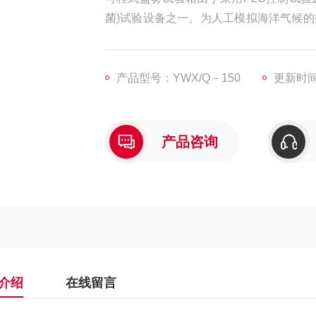
菌)试验设备之一。为人工模拟海洋气候
及有机皮膜、阳极处理、防锈油等防蚀处
产品型号：YWX/Q－150
更新时间：
产品咨询
介绍
在线留言