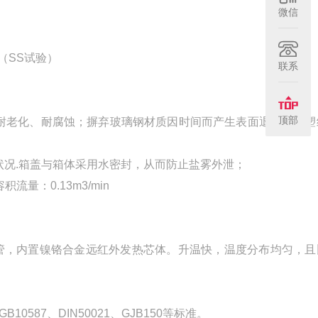
微信
（SS试验）
联系
顶部
并耐老化、耐腐蚀；摒弃玻璃钢材质因时间而产生表面退色，全塑
状况.箱盖与箱体采用水密封，从而防止盐雾外泄；
积流量：0.13m3/min
管，内置镍铬合金远红外发热芯体。升温快，温度分布均匀，且
0587、DIN50021、GJB150等标准。