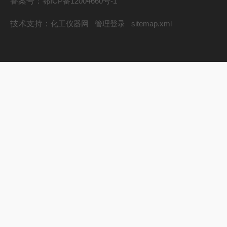
备案号：
鄂ICP备12004660号-1
技术支持：
化工仪器网
管理登录
sitemap.xml