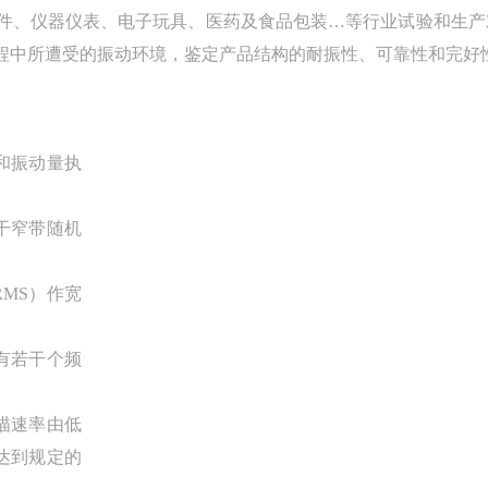
件、仪器仪表、电子玩具、医药及食品包装
…
等行业
试验和
生产
程中所遭受的振动环境，
鉴定产品
结构的耐振性、可靠性和完好
和振动量执
干窄带随机
RMS）
作宽
有若干个频
描速率由低
达到规定的