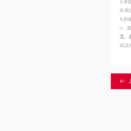
3
.
承
向系
4
.
的
r）,
五、
武汉