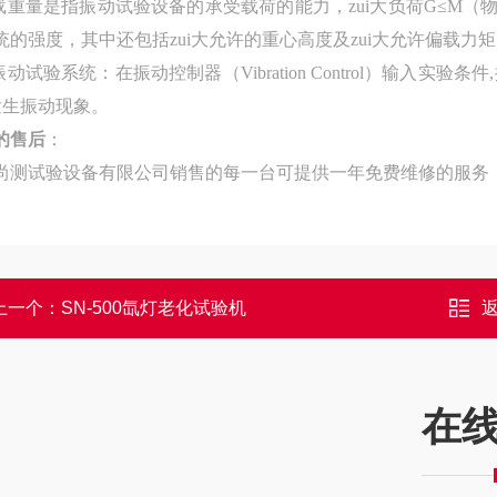
载重量是指振动试验设备的承受载荷的能力，zui大负荷
G
≤
M（
统的强度，其中还包括zui大允许的重心高度及zui大允许偏载力
振动试验系统：在振动控制器
（Vibration Control）
输入实验条件
,
发生振动现象。
的售后
：
尚测试验设备有限公司销售的每一台可提供一年免费维修的服务
上一个：
SN-500氙灯老化试验机
在