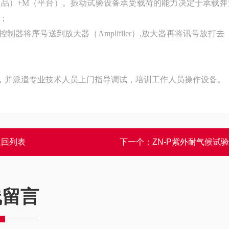
物品
）+M（
平台
）
。振动试验设备承受载荷的能力决定于承载弹
矩；
控制器将序号送到放大器
（Amplifiler）,
放大器再将讯号放打去
，并派遣专业技术人员上门指导调试，培训工作人员操作设备。
返回列表
下一个：
ZN-P紫外耐气候试
线留言