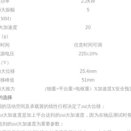
功率
2.2KW
ui大振幅
5
（
MM
）
i大加速度
20
（
g
）
时间
任意时间可调
电源电压
220
±
20%
（
V
）
ui大位移
25.4mm
位移峰值
51mm
ui大推力
（
物重
+
平台重
+
电枢重
）X
加速度
X
安全预
的选择
圈的活动空间及承载簧的线性行程决定了zui大位移；
zui大加速度是加上平台达到的zui大加速度，因为在物品测试
达到的zui大加速度为重要参数；