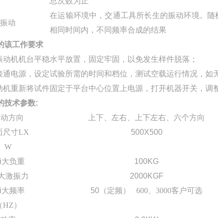
总次数为止
在运输环境中，交通工具所长生的振动环境。随
机振动
相同时间内，不同频率合成的结果
的该工作要求
振动机机台平稳水平放置，固定牢固，以免发生样件脱落；
接通电源，设定试验所需的时间和档位，测试空载运行情况，如
动机重新将试件固定于平台中心位置上电源，打开机器开关，调
的技术参数
:
振动方向
上下、左右、上下左右、六个方向
面尺寸
LX
500X500
W
ui大负重
100KG
i大激振力
2000KGF
ui大频率
50（
定频
） 600
、
3000
客户可选
（HZ）