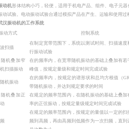
振动机
形体结构小巧，轻便，适用于
机电产品、组件、电子元器
振动试验
。
电动振动试验台
通过模拟
产品在
产生、
运输
和
使用过
武汉振动机的工作系统
振动方式
控制系统
在制定宽带范围下，系统以测试时间、扫描速度
弦波扫描
行振动试验
带随机叠加窄
在的频率内，在宽带随机振动的基础上叠加有若
随机扫描振动
峰值，按规定量级和规定时间完成试验
在的频率内，按规定的谱形状和总均方根值
（G
带随机振动
带随机振动，并达到规定要求的时间
带随机叠加正
在规定的频率范围内，在随机振动的基础上叠加
振动
率的正弦振动，按规定量级规定时间完成试验
在规定的频率范围内，按规定的量值以一定的扫
扫频
频到高频，再由高频到低频作为一次扫频，直到