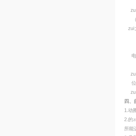
z
zu
z
z
四、
1.
动
2.
的
所能