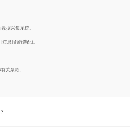
的数据采集系统。
短息报警(选配)。
06有关条款。
？