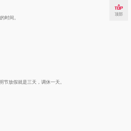
顶部
祀的时间。
明节放假就是三天，调休一天。