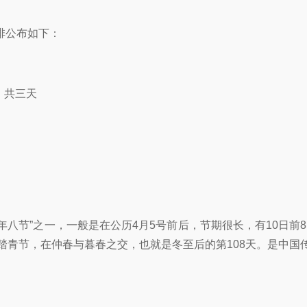
排公布如下：
）共三天
八节”之一，一般是在公历4月5号前后，节期很长，有10日前8
叫踏青节，在仲春与暮春之交，也就是冬至后的第108天。是中国