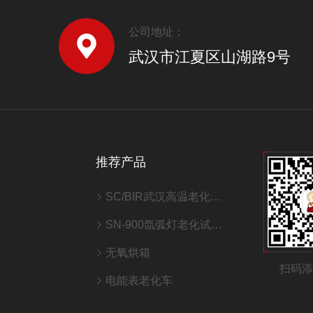
公司地址：
武汉市江夏区山湖路9号
推荐产品
SC/BIR武汉高温老化室/老化房
SN-900氙弧灯老化试验箱
无氧烘箱
扫码
电能表老化车