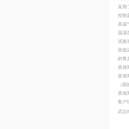
采用
控制
高温
温湿
试验
高低
的售
质保
质保
（因
质保
客户
武汉