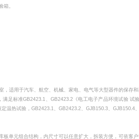
验箱。
室
，适用于
汽车、航空、机械、家电、电气等
大型器件的保存和
境，满足标准
GB2423.1、GB2423.2《电工电子产品环境试验 试
恒定温热试验
，
GB2423.1、GB2423.2、GJB150.3、GJB150.4
库板单元组合结构，内尺寸可以任意扩大，拆装方便，可依客户