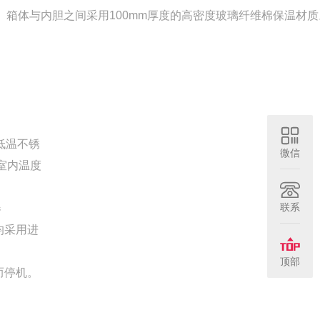
。
箱体与内胆之间采用
100mm厚度
的
高密度玻璃纤维棉保温材质
低温不锈
微信
室内温度
联系
器
均采用进
顶部
而停机
。