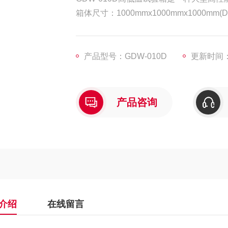
箱体尺寸：1000mmx1000mmx1000mm(D
内胆尺寸：1650mmx1480mmx2300mm(D
温度范围：-60℃~150℃
总 功 率：11KW
产品型号：GDW-010D
更新时间：2
温度精度：≤±2℃
降温速率：0.7～1.2℃/min
温度波动度：±0.5℃ (空载时)
产品咨询
温度解析度：±0.1℃
介绍
在线留言