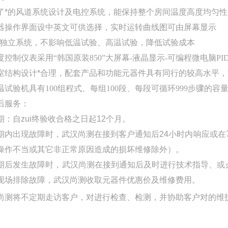
了*的风道系统设计及电控系统，能保持整个房间温度高度均匀
器操作界面设中英文可供选择，实时运转曲线图可由屏幕显示
*独立系统，不影响低温试验、高温试验，降低试验成本
度控制仪表采用
“
韩国原装
850”
大屏幕
-
液晶显示
-
可编程微电脑
PI
室结构设计*合理，配套产品和功能元器件具有同行的较高水平
温试验机具有
100
组程式、每组
100
段、每段可循环
999
步骤的容量
后服务：
期：自zui终验收合格之日起
1
2
个月。
期内
出现故障时，
武汉尚测
在接到
客户
通知后
24
小时内响应或在
操作不当或其它非正常原因造成的
损坏维修除外）。
期后
发生故障时，
武汉尚测
在接到通知后及时进行技术指导、或
现场排除故障，
武汉尚测
收取元器件优惠价及维修费用。
尚测
将不定期走访
客户
，对
进行检查、检测，并协助
客户
对
的维