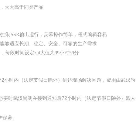
性，大大高于同类产品
D
控制
SSR
输出运行，荧幕操作简单，程式编辑容易
，能够适应长期、稳定、安全、可靠的生产需求
，每段时间设定zui大值为
99
小时
59
分
72
小时内（法定节假日除外）到达现场解决问题，费用由
武汉尚
必要时
武汉尚测
在接到通知后
72
小时内（法定节假日除外）派人
护保养
。