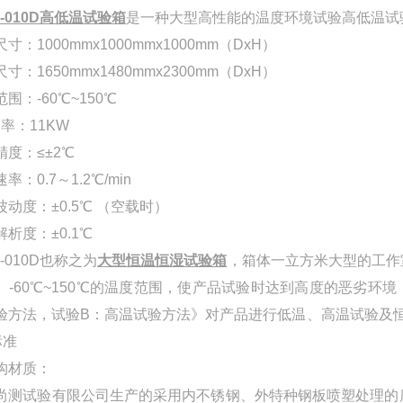
-010D
高低温试验箱
是一种大型高性能的温度环境试验高低温试
尺寸：
1000mmx1000mmx1000mm（DxH）
尺寸：
1650mmx1480mmx2300mm（DxH）
围：-60℃~150℃
 率：11KW
精度：≤±2℃
率：0.7～1.2℃/min
波动度：±0.5℃ （空载时）
析度：±0.1℃
-010D也称之为
大型恒温恒湿试验箱
，箱体一立方米大型的工作
。
-60℃~150℃的温度范围，使产品试验时达到高度的恶劣环
验方法，试验B：高温试验方法》对产品进行低温、高温试验及
标准
构材质：
尚测试验有限公司生产的
采用内不锈钢、外特种钢板喷塑处理的