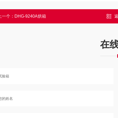
上一个：
DHG-9240A烘箱
在