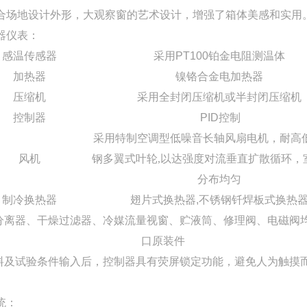
合场地设计外形
，大观察窗的艺术设计，增强了箱体美感和实用
器仪表：
感温传感器
采用
PT100
铂金电阻测温体
加热器
镍铬合金电加热器
压缩机
采用全封闭压缩机或半封闭压缩机
控制器
PID控制
采用特制空调型低噪音长轴风扇电机，耐高
风机
钢多翼式叶轮
,
以达强度对流垂直扩散循环，
分布均匀
制冷换热器
翅片式换热器,不锈钢钎焊板式换热
分离器、干燥过滤器、冷媒流量视窗、贮液筒、修理阀、电磁阀
口原装件
料及试验条件输入后，控制器具有荧屏锁定功能，避免人为触摸
统：