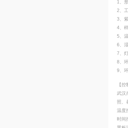
1、形
2、工
3、紫
4、样
5、温
6、湿
7、灯
8、
9、
【控
武汉
照、
温度
时间
黑板