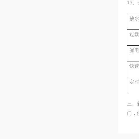
13
、
缺
过
漏
快
定
三、
门，