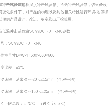
温冲击试验箱
也称温度冲击试验箱、冷热冲击试验箱，该试验设
间变化条件下，对产品的物理以及其他相关特性进行环境模拟测
以便供产品设计、改进、鉴定及出厂检验用。
高低温冲击试验箱
SC/WDC（J）-340
参数：
型号：
SC/WDC（J）-340
工作室尺寸
D
×
W
×
H 600
×
600
×
600
度误差：±
3
℃
降温速率：从常温～
-20
℃
≤
15min;（
全程平均
）
升温速率：从常温～
150
℃
≤
25min;（
全程平均
）
预冷下限温度：≤
-75
℃
；（过冷度≤
-5
℃
）