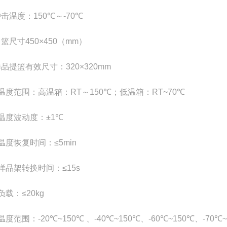
冲击温度：
150
℃
～
-70
℃
吊篮尺寸
450
×
450（mm）
样品提篮有效尺寸：
320
×
320mm
温度范围：高温箱：
RT
～
150
℃
；低温箱：
RT~
70
℃
温度波动度：±
1
℃
温度恢复时间：≤
5min
样品架转换时间：≤
15s
负载：≤
20kg
温度范围：
-20
℃
~
150
℃
、
-40
℃
~
150
℃
、
-60
℃
~
150
℃
、
-70
℃
~