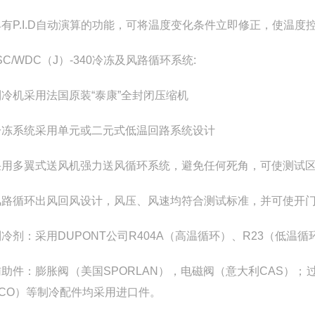
具有
P.I.D
自动演算的功能，可将温度变化条件立即修正，使温度
SC/WDC（J）-340
冷冻及风路循环系统
:
冷机采用法国原装“泰康”全封闭压缩机
冷冻系统采用单元或二元式低温回路系统设计
采用多翼式送风机强力送风循环系统，避免任何死角，可使测试
风路循环出风回风设计，风压、风速均符合测试标准，并可使开
制冷剂：采用
DUPONT
公司
R
404A
（高温循环）、
R23
（低温循
辅助件：膨胀阀（美国
SPORLAN
），电磁阀（意大利
CAS
）；
CO
）等制冷配件均采用进口件。