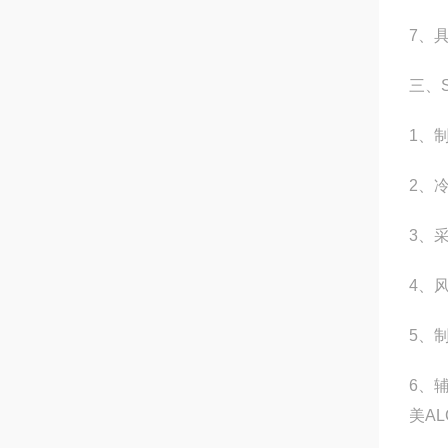
7
、
三、
1
、制
2
、
3
、
4
、
5
、
6
、
美
AL