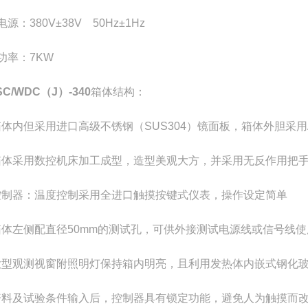
电源：
380V
±
38V
50Hz
±
1Hz
功率：
7KW
SC/WDC（J）-340
箱体结构：
箱体内但采用进口高级不锈钢
（SUS304）
镜面板，箱体外胆采用
箱体采用数控机床加工成型，造型美观大方，并采用无反作用把
控制器：温度控制采用全进口触摸按键式仪表，操作设定简单
箱体左侧配直径
50mm
的测试孔，可供外接测试电源线或信号线使
大型观测视窗附照明灯保持箱内明亮，且利用发热体内嵌式钢化
资料及试验条件输入后，控制器具有锁定功能，避免人为触摸而