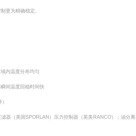
控制更为精确稳定。
区域内温度分布均匀
门瞬间温度回稳时间快
环）
过滤器（美国
SPORLAN
）压力控制器（英美
RANCO
）；油分离