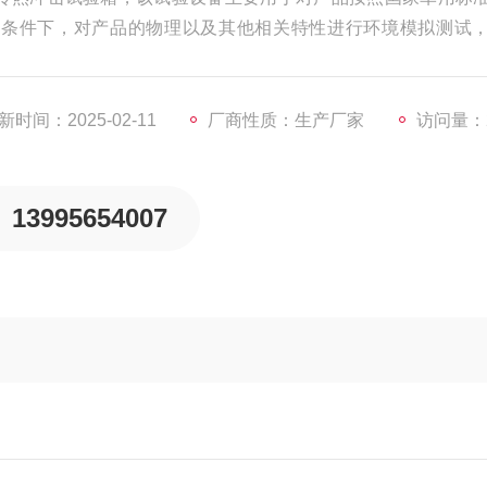
化条件下，对产品的物理以及其他相关特性进行环境模拟测试
否仍然能够符合预定要求，以便供产品设计、改进、鉴定及出
新时间：2025-02-11
厂商性质：生产厂家
访问量：2
13995654007