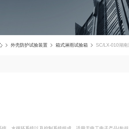
心
外壳防护试验装置
箱式淋雨试验箱
SC/LX-010
统、水循环系统以及控制系统组成，适用于电工电子产品(包括