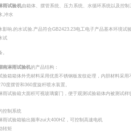
淋雨试验机
由箱体、摆管系统、压力系统、水循环系统以及控制
水,冲水
水影响.的水试验.产品符合GB2423.23电工电子产品基本环境试
水试
备。
湖南淋雨试验机
的产品结构：
试验箱箱体外壳材料采用优质不锈钢板发纹处理，内胆材料采用
270度摆管和360度旋杆喷水装置。
淋雨试验箱大面积可视玻璃窗门，便于观测试验箱体内被测试样
的控制系统
淋雨试验箱输出频率zui大400HZ，可控制高速电机
动转矩