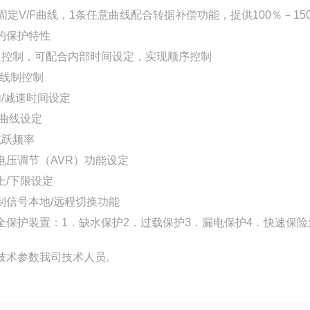
条固定V/F曲线，1条任意曲线配合转据补偿功能，提供100％－15
的保护特性
速控制，可配合内部时间设定，实现顺序控制
3线制控制
加/减速时间设定
S曲线设定
跳跃频率
电压调节（AVR）功能设定
上/下限设定
制信号本地/远程切换功能
全保护装置：1．缺水保护2．过载保护3．漏电保护4．快速保险
技术参数我司技术人员。