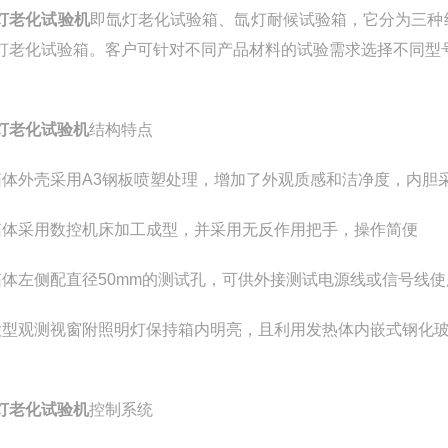
灯老化试验机
即氙灯老化试验箱、氙灯耐候试验箱，它分为三种
灯老化试验箱。客户可针对不同产品材料的试验需求选择不同型
灯老化试验机
结构特点
箱体外壳采用A3钢板喷塑处理，增加了外观质感和洁净度，内胆采
箱体采用数控机床加工成型，并采用无反作用把手，操作简便
箱体左侧配直径50mm的测试孔，可供外接测试电源线或信号线使
大型观测视窗附照明灯保持箱内明亮，且利用发热体内嵌式钢化
灯老化试验机
控制系统