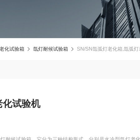
老化试验箱
氙灯耐候试验箱
SN/SN氙弧灯老化箱,氙弧
老化试验机
氙灯耐候试验箱，它分为三种结构形式，分别是水冷型氙灯老