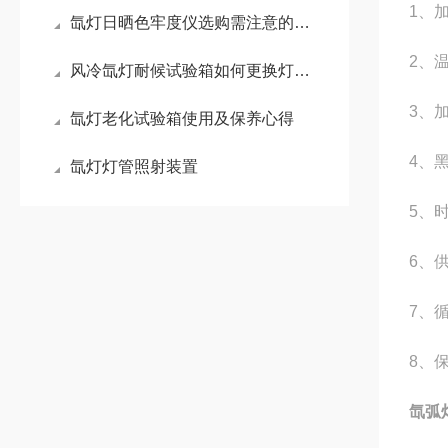
1、
氙灯日晒色牢度仪选购需注意的问题
2、
风冷氙灯耐候试验箱如何更换灯管？
3、
氙灯老化试验箱使用及保养心得
4、
氙灯灯管照射装置
5、
6、
7、
8、
氙弧