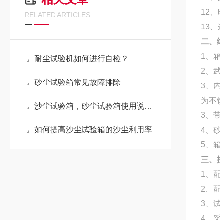
12
、
RELATED ARTICLES
13
、
二、
1
、
耐尘试验机如何进行自检？
2
、
砂尘试验箱常见故障排除
3
、
为不
沙尘试验箱，砂尘试验箱使用说明书
3
、
如何提高沙尘试验箱的沙尘利用率
4
、
5
、
三、
1
、
2
、
3
、试
4
、