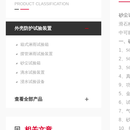
PRODUCT CLASSIFICATION
砂尘
滑石
外壳防护试验装置
中可
一、
箱式淋雨试验箱
1
、
S
摆管淋雨试验装置
2
、
S
砂尘试验箱
3
、
S
滴水试验装置
4
、
浸水试验设备
9
、
5
、
查看全部产品
6
、
7
、气
8
、
相关文章
10
、