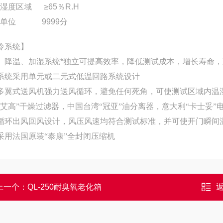
验湿度区域
≥65
％
R.H
间单位
9999
分
冷系统】
、降温、加湿系统*独立可提高效率，降低测试成本，增长寿命
系统采用单元或二元式低温回路系统设计
多翼式送风机强力送风循环，避免任何死角，可使测试区域内温
艾高
”
干燥过滤器，中国台湾
“
冠亚
”
油分离器，意大利
“
卡士妥
”
循环出风回风设计，风压风速均符合测试标准，并可使开门瞬间
采用法国原装
“
泰康
”
全封闭压缩机
上一个：
QL-250耐臭氧老化箱