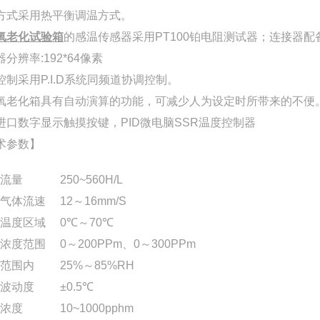
方式采用热平衡调温方式。
氧老化试验箱
的感温传感器采用
PT100
铂电阻测试器；连接器配
器分辨率
:192*64
像素
控制采用
P.I.D
系统同频道协调控制。
氧老化箱具有自动演算的功能，可减少人为设定时所带来的不便
进口数字显示触摸按键，
PID
微电脑
SSR
温度控制器
术参数】
体流量
250~560H/L
氧气体流速
12
～
16mm/S
验温度区域
0℃
～
70℃
氧浓度范围
0
～
200PPm
、
0
～
300PPm
度范围内
25%
～
85%RH
度波动度
±0.5℃
氧浓度
10~1000pphm