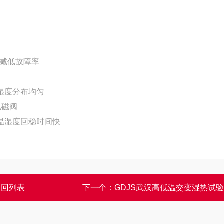
，减低故障率
湿度分布均匀
电磁阀
温湿度回稳时间快
返回列表
下一个：
GDJS武汉高低温交变湿热试