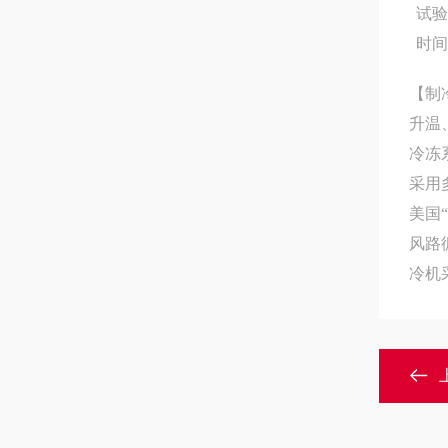
试
时
【制
升温
冷冻
采用
美国
“
风路
冷机