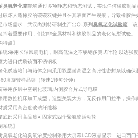
耐臭氧老化箱
能够通过多项静态和动态测试，实现任何橡胶制品
过破坏人造橡胶的碳碳双键并且在其表面产生裂痕，导致橡胶件
足市场需求，武汉尚测特研制生产出QL系列
臭氧老化试验箱
，该
发挥着重要作用，例如非金属材料和橡胶制品的老化龟裂试验。
构特点】
系统:采用长轴风扇电机，耐高低温之不锈钢多翼式叶轮,以达强
室
为进口优质镜面不锈钢板
老化试验箱
门与箱体之间采用双层耐高温之高张性密封条以确保
360度旋转样品架（转速1转每分钟）
窗采用多层中空钢化玻璃,内侧胶合片式导电膜
采用数控机床加工成型，造型美观大方，无反作用门拉手，操作
材质
采用
高密度玻璃纤维棉
箱底部
采用高品质可固定式
四个聚氨酯
活动轮
制系统】
耐臭氧老化箱臭氧浓度控制采用大屏幕
LCD
液晶显示，进口西门