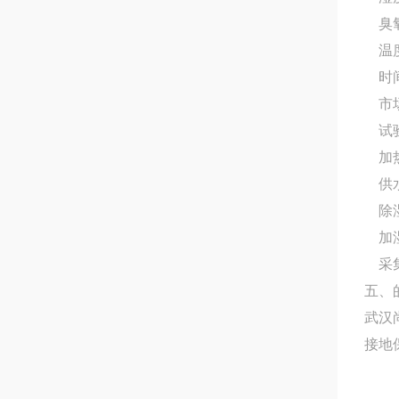
臭
温
时
市
试
加
供
除
加
采
五、
武汉
接地