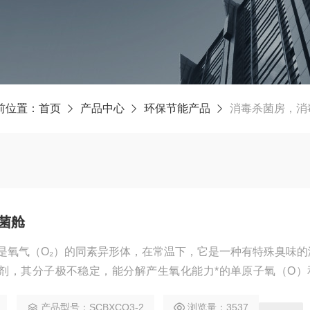
前位置：
首页
产品中心
环保节能产品
消毒杀菌房，消
菌舱
，是氧气（O₂）的同素异形体，在常温下，它是一种有特殊臭味的
剂，其分子极不稳定，能分解产生氧化能力*的单原子氧（O）
制剂，可迅速融入细胞壁，破坏细菌、病毒等微生物的内部结构，
产品型号：SCBXCO3-2
浏览量：3537
用。臭氧消毒舱，臭氧杀菌舱利用臭氧杀菌消毒原理而设计制造