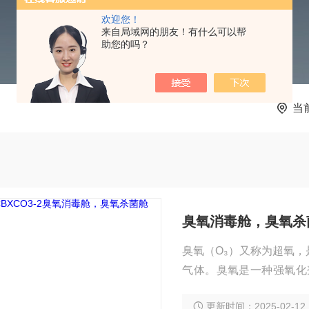
欢迎您！
来自局域网的朋友！有什么可以帮
助您的吗？
当
臭氧消毒舱，臭氧杀
臭氧（O₃）又称为超氧
气体。臭氧是一种强氧化
（OH），是*的融菌型
更新时间：2025-02-12
致病微生物有*的杀灭作