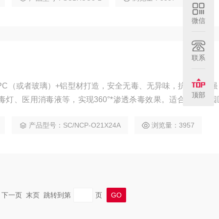
微信
联系
PC（或者玻璃）+铝型材打造，安全无毒、无异味，抗冲击性强
顶部
毒灯、医用消毒液等，实现360°*渗透杀毒效果。适合用于各园
、人群必经的地方进行消毒，是疫情防控、复工防护新冠病毒目
产品型号：SC/NCP-O21X24A
浏览量：3957
一页 下一页 末页 跳转到第
页