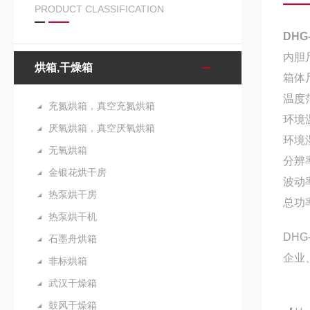
PRODUCT CLASSIFICATION
DHG
内胆尺
烘箱,干燥箱
箱体尺
温度
充氮烘箱，真空充氮烘箱
环境温
厌氧烘箱，真空厌氧烘箱
环境湿
无氧烘箱
分辨率
金银花烘干房
波动率
热泵烘干房
总功
热泵烘干机
DHG
石墨舟烘箱
企业
非标烘箱
武汉干燥箱
鼓风干燥箱