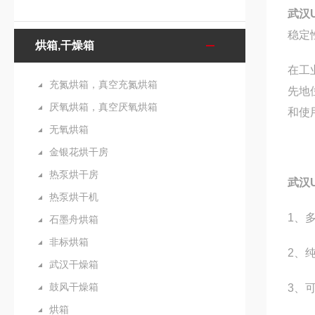
武汉
稳定
烘箱,干燥箱
在工
充氮烘箱，真空充氮烘箱
先地
厌氧烘箱，真空厌氧烘箱
和使
无氧烘箱
金银花烘干房
热泵烘干房
武汉
热泵烘干机
1
、
石墨舟烘箱
非标烘箱
2
、
武汉干燥箱
鼓风干燥箱
3
、可
烘箱