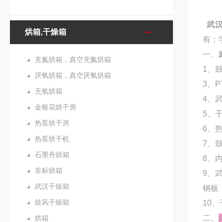
武
烘箱,干燥箱
有：
一、
充氮烘箱，真空充氮烘箱
1、
厌氧烘箱，真空厌氧烘箱
3、
无氧烘箱
4、
金银花烘干房
5、
热泵烘干房
6、
热泵烘干机
7、
石墨舟烘箱
8、
非标烘箱
9、
武汉干燥箱
钢板
鼓风干燥箱
10
二、
烘箱