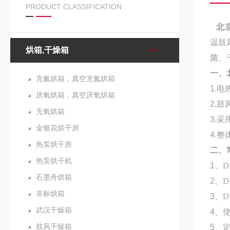
PRODUCT CLASSIFICATION
北
温鼓
烘箱,干燥箱
菌、
一、
充氮烘箱，真空充氮烘箱
1.
电
厌氧烘箱，真空厌氧烘箱
2.
鼓
无氧烘箱
3.
采
金银花烘干房
4.
整
热泵烘干房
二、
热泵烘干机
1
、
D
石墨舟烘箱
2
、
D
非标烘箱
3
、
D
武汉干燥箱
4
、
鼓风干燥箱
5
、