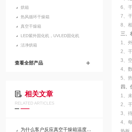
6
、
烘箱
7
、
热风循环干燥箱
8
、
真空干燥箱
三、
LED紫外固化机，UVLED固化机
1
、
洁净烘箱
2
、
3
、
查看全部产品
4
、
5
、
四、
相关文章
1
、
RELATED ARTICLES
2
、
3
、
4
、
为什么客户反应真空干燥箱温度上下偏差大？
热板