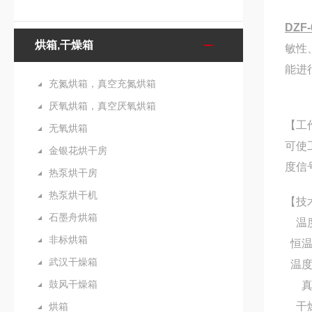
DZF-
烘箱,干燥箱
敏性
能进
充氮烘箱，真空充氮烘箱
厌氧烘箱，真空厌氧烘箱
【工
无氧烘箱
可使
金银花烘干房
度信
热泵烘干房
热泵烘干机
【技
石墨舟烘箱
温
非标烘箱
恒
武汉干燥箱
温
鼓风干燥箱
干
烘箱