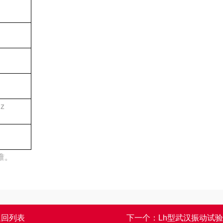
z
准。
返回列表
下一个：
Lh型武汉振动试