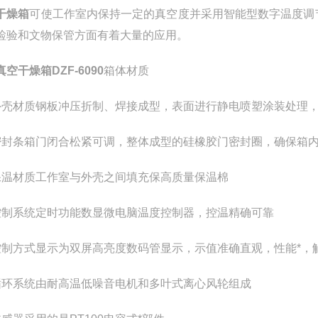
干燥箱
可使工作室内保持一定的真空度并采用智能型数字温度调
检验和文物保管方面有着大量的应用。
真空干燥箱
DZF-6090
箱体材质
外壳材质钢板冲压折制、焊接成型，表面进行静电喷塑涂装处理
密封条箱门闭合松紧可调，整体成型的硅橡胶门密封圈，确保箱
保温材质工作室与外壳之间填充保高质量保温棉
控制系统定时功能数显微电脑温度控制器，控温精确可靠
控制方式显示为双屏高亮度数码管显示，示值准确直观，性能*，
循环系统由耐高温低噪音电机和多叶式离心风轮组成