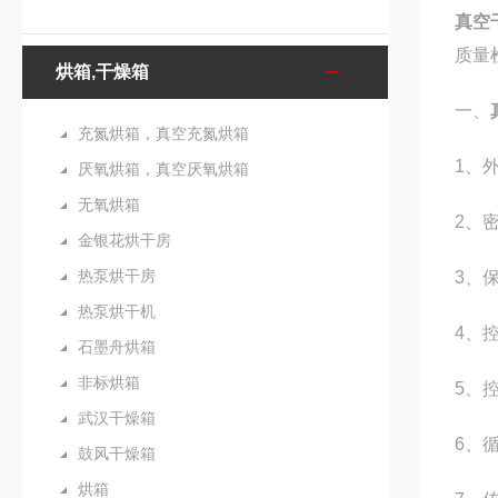
真空
质量
烘箱,干燥箱
一、
充氮烘箱，真空充氮烘箱
1
、
厌氧烘箱，真空厌氧烘箱
无氧烘箱
2
、
金银花烘干房
热泵烘干房
3
、
热泵烘干机
4
、
石墨舟烘箱
非标烘箱
5
、
武汉干燥箱
6
、
鼓风干燥箱
烘箱