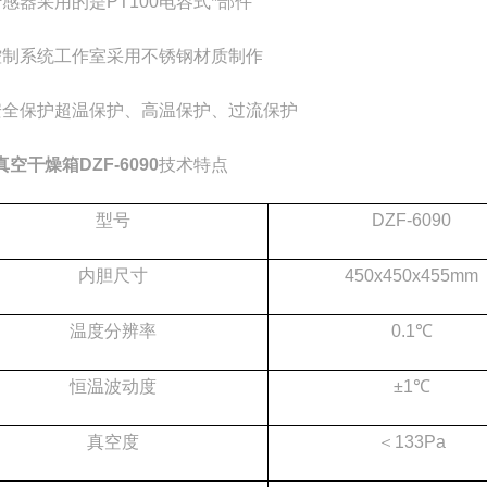
传感器采用的是
PT100
电容式*部件
控制系统工作室采用不锈钢材质制作
安全保护超温保护、高温保护、过流保护
真空干燥箱
DZF-6090
技术特点
型号
DZF-6090
内胆尺寸
450x450x
455mm
温度分辨率
0.1
℃
恒温波动度
±
1
℃
真空度
＜
133Pa